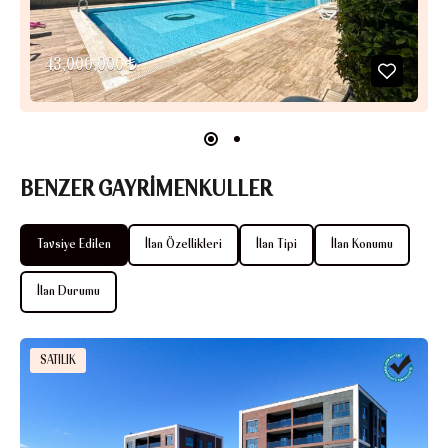
43,000,000 ₺
BENZER GAYRİMENKULLER
Tavsiye Edilen
İlan Özellikleri
İlan Tipi
İlan Konumu
İlan Durumu
SATILIK