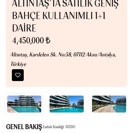
ALTINTAŞ’TA SATILIK GENİŞ
BAHÇE KULLANIMLI 1+1
DAİRE
4,450,000 ₺
Altıntaş, Kardelen Sk. No:58, 07112 Aksu/Antalya,
Türkiye
GENEL BAKIŞ
|
Emlak Kimliği:
13330