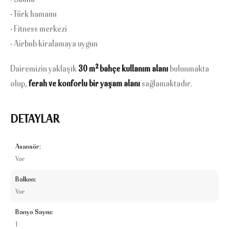
• Sauna
• Türk hamamı
• Fitness merkezi
• Airbnb kiralamaya uygun
Dairemizin yaklaşık
30 m² bahçe kullanım alanı
bulunmakta
olup,
ferah ve konforlu bir yaşam alanı
sağlamaktadır.
DETAYLAR
Asansör:
Var
Balkon:
Var
Banyo Sayısı:
1