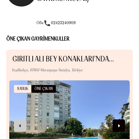
Ofis
02423240909
ÖNE ÇIKAN GAYRİMENKULLER
GIRITLI ALI BEY KONAKLARI’NDA…
Yeşilbahçe, 07160 Muratpaşa/Antalya, Türkiye
Er
SATILIK
ÖNE ÇIKAN