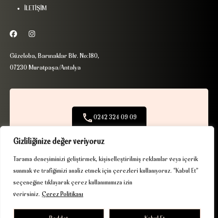
İLETİŞİM
Güzeloba, Barınaklar Blv. No:180,
07230 Muratpaşa/Antalya
0242 324 09 09
+90 506 390 97 09
Gizliliğinize değer veriyoruz
Tarama deneyiminizi geliştirmek, kişiselleştirilmiş reklamlar veya içerik
info@ribaexclusive.com
sunmak ve trafiğimizi analiz etmek için çerezleri kullanıyoruz. “Kabul Et”
seçeneğine tıklayarak çerez kullanımımıza izin
verirsiniz.
Çerez Politikası