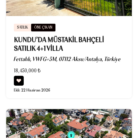
SATILIK
ÖNE ÇIKAN
KUNDU’DA MÜSTAKIL BAHÇELI
SATILIK 4+1 VILLA
Fettahlı, VWFG+5M, 07112 Aksu/Antalya, Türkiye
18,450,000 ₺
Ekli:
22 Haziran 2026