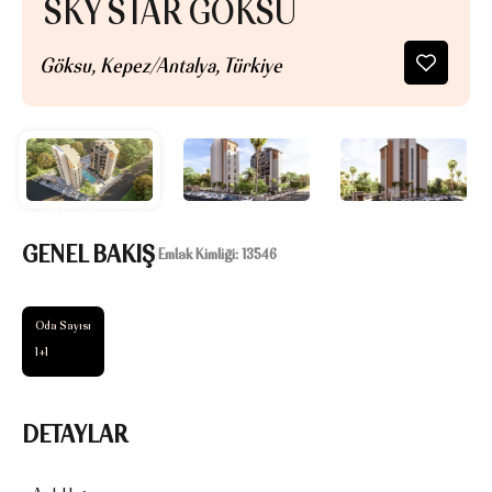
SKY STAR GÖKSU
Göksu, Kepez/Antalya, Türkiye
GENEL BAKIŞ
|
Emlak Kimliği:
13546
Oda Sayısı
1+1
DETAYLAR