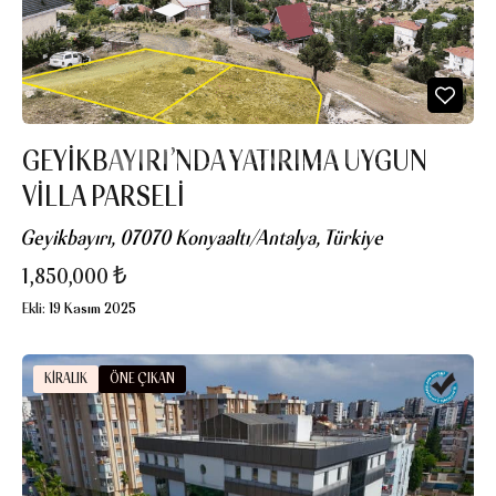
GEYIKBAYIRI’NDA YATIRIMA UYGUN
VILLA PARSELI
Geyikbayırı, 07070 Konyaaltı/Antalya, Türkiye
1,850,000 ₺
Ekli:
19 Kasım 2025
KIRALIK
ÖNE ÇIKAN