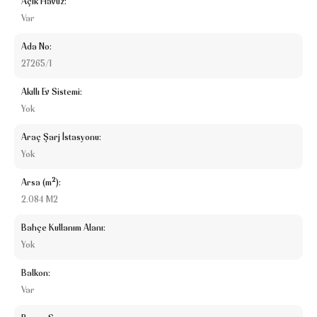
Açık Havuz:
Var
Ada No:
27265/1
Akıllı Ev Sistemi:
Yok
Araç Şarj İstasyonu:
Yok
Arsa (m²):
2.084 M2
Bahçe Kullanım Alanı:
Yok
Balkon:
Var