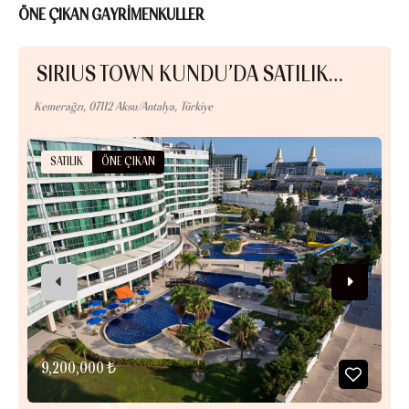
ÖNE ÇIKAN GAYRİMENKULLER
SIRIUS TOWN KUNDU’DA SATILIK…
Kemerağzı, 07112 Aksu/Antalya, Türkiye
300
SATILIK
ÖNE ÇIKAN
9,200,000 ₺