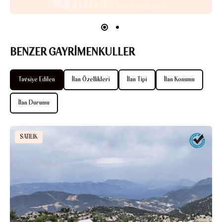
BENZER GAYRİMENKULLER
Tavsiye Edilen
İlan Özellikleri
İlan Tipi
İlan Konumu
İlan Durumu
SATILIK