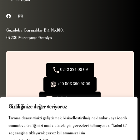
Güzeloba, Barınaklar Blv. No:180,
07230 Muratpaşa/Antalya
0242 324 09 09
+90 506 390 97 09
info@ribaexclusive.com
Gizliliğinize değer veriyoruz
Tarama deneyiminizi geliştirmek, kişiselleştirilmiş reklamlar veya içerik
sunmak ve trafiğimizi analiz etmek için çerezleri kullanıyoruz. “Kabul Et”
seçeneğine tıklayarak çerez kullanımımıza izin
KVKK
|
Çerez Politikası
| © 2025. Tüm hakları saklıdır.