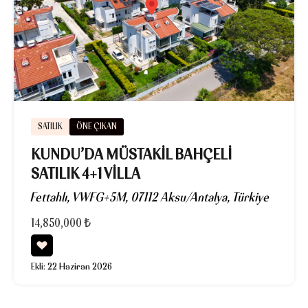
SATILIK
ÖNE ÇIKAN
KUNDU’DA MÜSTAKIL BAHÇELI
SATILIK 4+1 VILLA
Fettahlı, VWFG+5M, 07112 Aksu/Antalya, Türkiye
14,850,000 ₺
Ekli:
22 Haziran 2026