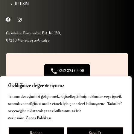
İLETİŞİM
Güzeloba, Barınaklar Blv. No:180,
07230 Muratpaşa/Antalya
0242 324 09 09
+90 506 390 97 09
Gizliliğinize değer veriyoruz
Tarama deneyiminizi geliştirmek, kişiselleştirilmiş reklamlar veya içerik
info@ribaexclusive.com
sunmak ve trafiğimizi analiz etmek için çerezleri kullanıyoruz. “Kabul Et”
seçeneğine tıklayarak çerez kullanımımıza izin
verirsiniz.
Çerez Politikası
Reddet
Kabul Et