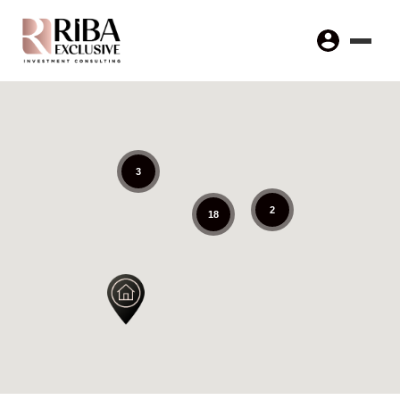
3
2
18