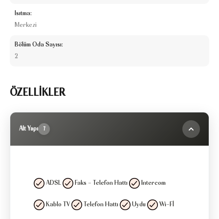
Isıtma:
Merkezi
Bölüm Oda Sayısı:
2
ÖZELLİKLER
Alt Yapı
7
ADSL
Faks - Telefon Hattı
Intercom
Kablo TV
Telefon Hattı
Uydu
Wi-Fİ