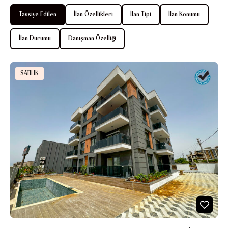
Tavsiye Edilen
İlan Özellikleri
İlan Tipi
İlan Konumu
İlan Durumu
Danışman Özelliği
SATILIK