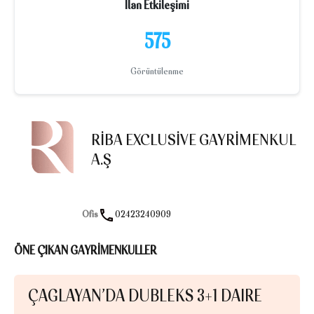
İlan Etkileşimi
575
Görüntülenme
RIBA EXCLUSIVE GAYRIMENKUL
A.Ş
Ofis
02423240909
ÖNE ÇIKAN GAYRİMENKULLER
ÇAĞLAYAN’DA DUBLEKS 3+1 DAIRE