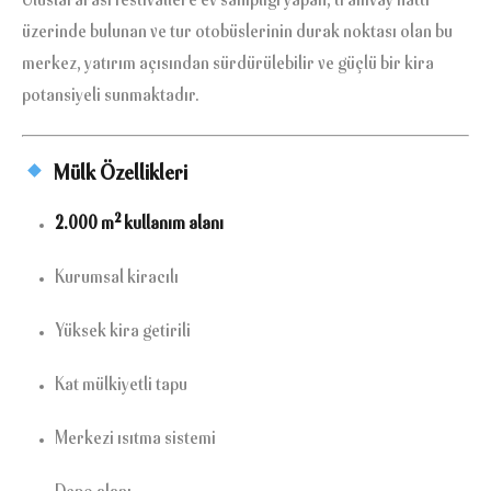
Uluslararası festivallere ev sahipliği yapan, tramvay hattı
üzerinde bulunan ve tur otobüslerinin durak noktası olan bu
merkez, yatırım açısından sürdürülebilir ve güçlü bir kira
potansiyeli sunmaktadır.
Mülk Özellikleri
2.000 m² kullanım alanı
Kurumsal kiracılı
Yüksek kira getirili
Kat mülkiyetli tapu
Merkezi ısıtma sistemi