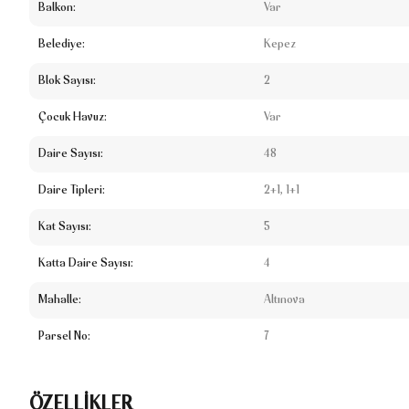
Balkon:
Var
Belediye:
Kepez
Blok Sayısı:
2
Çocuk Havuz:
Var
Daire Sayısı:
48
Daire Tipleri:
2+1, 1+1
Kat Sayısı:
5
Katta Daire Sayısı:
4
Mahalle:
Altınova
Parsel No:
7
ÖZELLİKLER