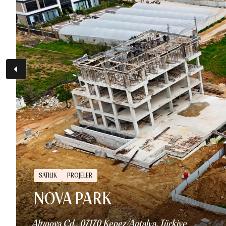
SATILIK
PROJELER
NOVA PARK
Altınova Cd., 07170 Kepez/Antalya, Türkiye