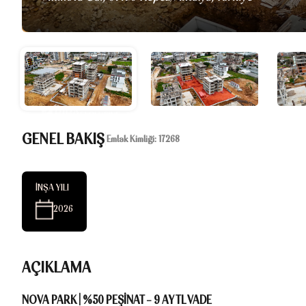
GENEL BAKIŞ
|
Emlak Kimliği:
17268
İNŞA YILI
2026
AÇIKLAMA
NOVA PARK | %50 PEŞİNAT – 9 AY TL VADE