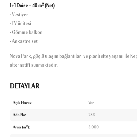
1+1 Daire – 40 m² (Net)
• Vestiyer
• TV ünitesi
• Gömme balkon
• Ankastre set
Nova Park, güçlü ulaşım bağlantıları ve planlı site yaşamı ile K
alternatifi sunmaktadır.
DETAYLAR
Açık Havuz:
Var
Ada No:
286
Arsa (m²):
3.000