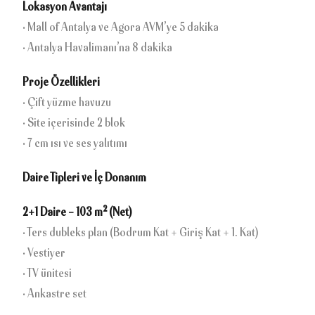
Lokasyon Avantajı
• Mall of Antalya ve Agora AVM’ye 5 dakika
• Antalya Havalimanı’na 8 dakika
Proje Özellikleri
• Çift yüzme havuzu
• Site içerisinde 2 blok
• 7 cm ısı ve ses yalıtımı
Daire Tipleri ve İç Donanım
2+1 Daire – 103 m² (Net)
• Ters dubleks plan (Bodrum Kat + Giriş Kat + 1. Kat)
• Vestiyer
• TV ünitesi
• Ankastre set