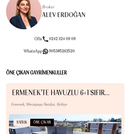
Broker
ALEV ERDOĞAN
Ofis
0242 324 09 09
WhatsApp
905385262520
ÖNE ÇIKAN GAYRİMENKULLER
ERMENEK’TE HAVUZLU 6+1 SIFIR…
U
Ermenek, Muratpaşa/Antalya, Türkiye
Uncal
SATILIK
ÖNE ÇIKAN
S