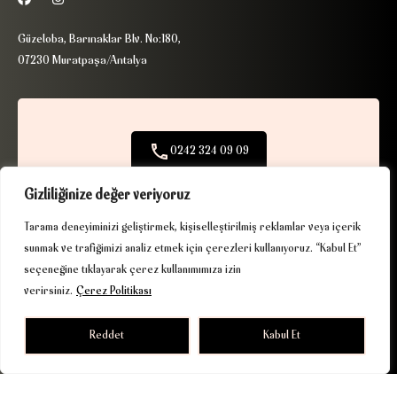
Güzeloba, Barınaklar Blv. No:180,
07230 Muratpaşa/Antalya
0242 324 09 09
+90 506 390 97 09
Gizliliğinize değer veriyoruz
Tarama deneyiminizi geliştirmek, kişiselleştirilmiş reklamlar veya içerik
info@ribaexclusive.com
sunmak ve trafiğimizi analiz etmek için çerezleri kullanıyoruz. “Kabul Et”
seçeneğine tıklayarak çerez kullanımımıza izin
verirsiniz.
Çerez Politikası
Reddet
Kabul Et
KVKK
|
Çerez Politikası
| © 2025. Tüm hakları saklıdır.
Driven by gurukafa.net