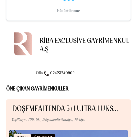
Görüntülenme
RIBA EXCLUSIVE GAYRIMENKUL
A.Ş
Ofis
02423240909
ÖNE ÇIKAN GAYRİMENKULLER
DÖŞEMEALTI’NDA 5+1 ULTRA LÜKS…
Yeşilbayır, 406. Sk., Döşemealtı/Antalya, Türkiye
300