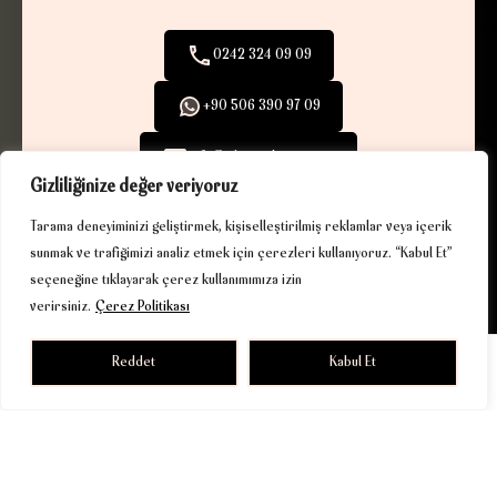
0242 324 09 09
+90 506 390 97 09
info@ribaexclusive.com
Gizliliğinize değer veriyoruz
Tarama deneyiminizi geliştirmek, kişiselleştirilmiş reklamlar veya içerik
sunmak ve trafiğimizi analiz etmek için çerezleri kullanıyoruz. “Kabul Et”
seçeneğine tıklayarak çerez kullanımımıza izin
KVKK
|
Çerez Politikası
| © 2025. Tüm hakları saklıdır.
verirsiniz.
Çerez Politikası
Driven by gurukafa.net
Reddet
Kabul Et
Riba Exclusive Gayrimenkul A.Ş