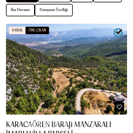
İlan Durumu
Danışman Özelliği
SATILIK
ÖNE ÇIKAN
KARACAÖREN BARAJI MANZARALI