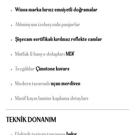
Winsa marka hırsız emniyetli doğramalar
Alüminyum izolasyonlu panjurlar
Şişecam sertifikalı kırılmaz reflekte camlar
Mutfak & banyo dolapları
MDF
Tezgâhlar
Çimstone kuvars
Modern tasarımlı
uçan merdiven
Masif kayın lamine kaplama detayları
TEKNİK DONANIM
Elektrik tesisatı tamamen
bakır