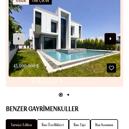
SATILIK
ÖNE ÇIKAN
45,000,000 ₺
BENZER GAYRİMENKULLER
Tavsiye Edilen
İlan Özellikleri
İlan Tipi
İlan Konumu