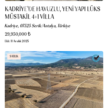
KADRIYE’DE HAVUZLU, YENI YAPI LÜKS
MÜSTAKIL 4+1 VILLA
Kadriye, 07525 Serik/Antalya, Türkiye
29,950,000 ₺
Ekli:
11 Aralık 2025
SATILIK