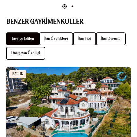
BENZER GAYRİMENKULLER
Tavsiye Edilen
İlan Özellikleri
İlan Tipi
İlan Durumu
Danışman Özelliği
SATILIK