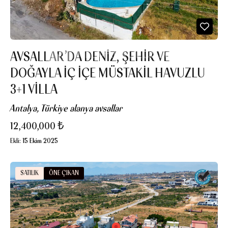
AVSALLAR’DA DENIZ, ŞEHIR VE
DOĞAYLA İÇ İÇE MÜSTAKIL HAVUZLU
3+1 VILLA
Antalya, Türkiye alanya avsallar
12,400,000 ₺
Ekli:
15 Ekim 2025
SATILIK
ÖNE ÇIKAN