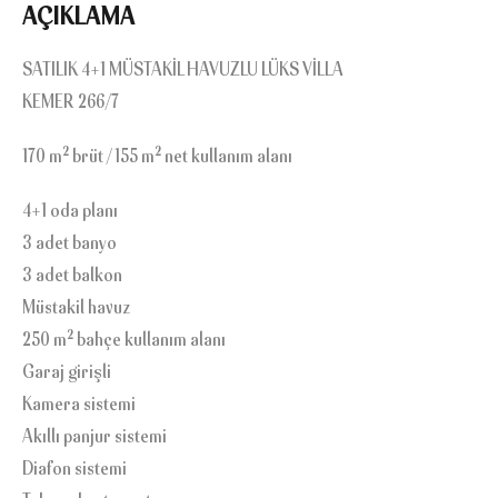
AÇIKLAMA
SATILIK 4+1 MÜSTAKİL HAVUZLU LÜKS VİLLA
KEMER 266/7
170 m² brüt / 155 m² net kullanım alanı
4+1 oda planı
3 adet banyo
3 adet balkon
Müstakil havuz
250 m² bahçe kullanım alanı
Garaj girişli
Kamera sistemi
Akıllı panjur sistemi
Diafon sistemi