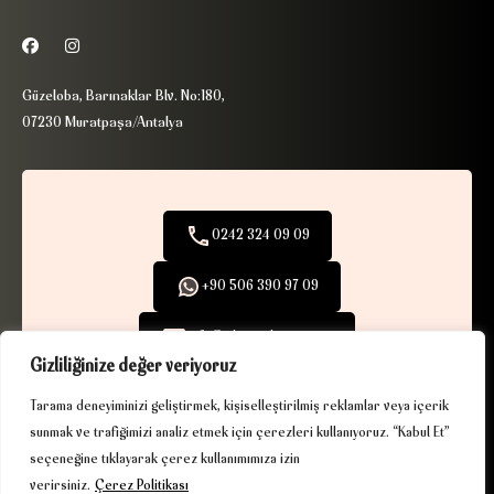
Güzeloba, Barınaklar Blv. No:180,
07230 Muratpaşa/Antalya
0242 324 09 09
+90 506 390 97 09
info@ribaexclusive.com
Gizliliğinize değer veriyoruz
Tarama deneyiminizi geliştirmek, kişiselleştirilmiş reklamlar veya içerik
sunmak ve trafiğimizi analiz etmek için çerezleri kullanıyoruz. “Kabul Et”
seçeneğine tıklayarak çerez kullanımımıza izin
KVKK
|
Çerez Politikası
| © 2025. Tüm hakları saklıdır.
verirsiniz.
Çerez Politikası