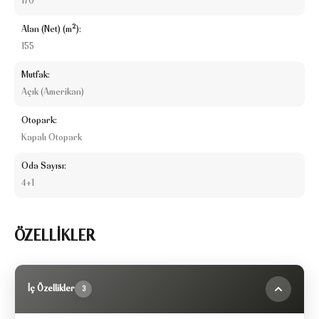
170
Alan (Net) (m²):
155
Mutfak:
Açık (Amerikan)
Otopark:
Kapalı Otopark
Oda Sayısı:
4+1
ÖZELLİKLER
İç Özellikler
3