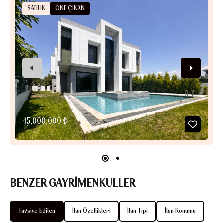
SATILIK
ÖNE ÇIKAN
45,000,000 ₺
BENZER GAYRİMENKULLER
Tavsiye Edilen
İlan Özellikleri
İlan Tipi
İlan Konumu