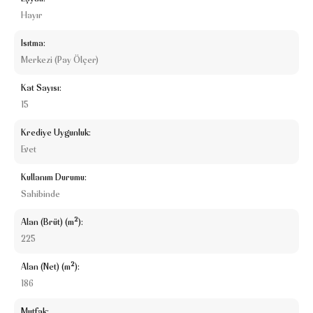
Hayır
Isıtma:
Merkezi (Pay Ölçer)
Kat Sayısı:
15
Krediye Uygunluk:
Evet
Kullanım Durumu:
Sahibinde
Alan (Brüt) (m²):
225
Alan (Net) (m²):
186
Mutfak: