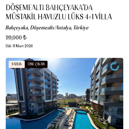
DÖŞEMEALTI BAHÇEYAKA’DA
MÜSTAKİL HAVUZLU LÜKS 4+1 VİLLA
Bahçeyaka, Döşemealtı/Antalya, Türkiye
99,000 ₺
Ekli:
11 Mart 2026
SATILIK
ÖNE ÇIKAN