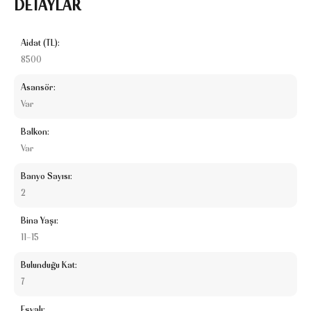
DETAYLAR
Aidat (TL):
8500
Asansör:
Var
Balkon:
Var
Banyo Sayısı:
2
Bina Yaşı:
11-15
Bulunduğu Kat:
7
Eşyalı: