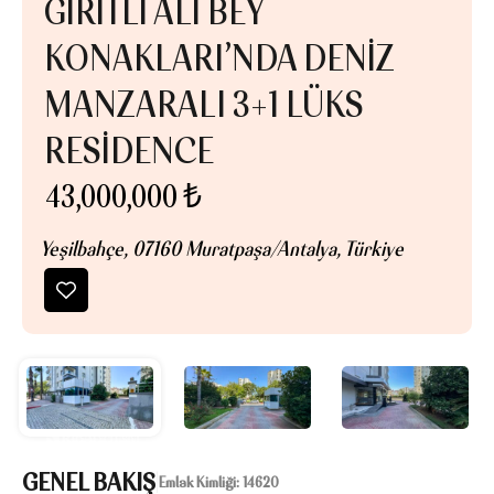
GIRITLI ALI BEY
KONAKLARI’NDA DENIZ
MANZARALI 3+1 LÜKS
RESIDENCE
43,000,000 ₺
Yeşilbahçe, 07160 Muratpaşa/Antalya, Türkiye
GENEL BAKIŞ
|
Emlak Kimliği:
14620