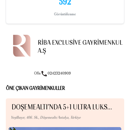
592
Görüntülenme
RIBA EXCLUSIVE GAYRIMENKUL
A.Ş
Ofis
02423240909
ÖNE ÇIKAN GAYRİMENKULLER
DÖŞEMEALTI’NDA 5+1 ULTRA LÜKS…
Yeşilbayır, 406. Sk., Döşemealtı/Antalya, Türkiye
Ba