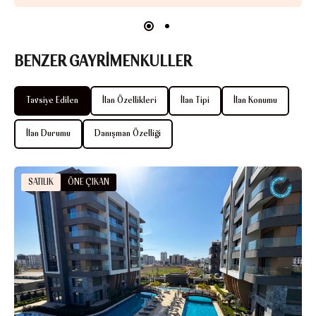
BENZER GAYRİMENKULLER
Tavsiye Edilen
İlan Özellikleri
İlan Tipi
İlan Konumu
İlan Durumu
Danışman Özelliği
SATILIK
ÖNE ÇIKAN