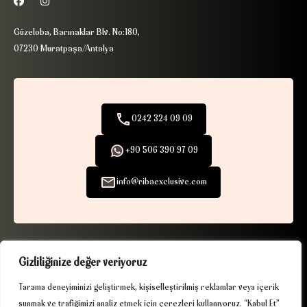
Güzeloba, Barınaklar Blv. No:180,
07230 Muratpaşa/Antalya
0242 324 09 09
+90 506 390 97 09
info@ribaexclusive.com
Gizliliğinize değer veriyoruz
KVKK
|
Çerez Politikası
| © 2025. Tüm hakları saklıdır.
Driven by gurukafa.net
Tarama deneyiminizi geliştirmek, kişiselleştirilmiş reklamlar veya içerik
sunmak ve trafiğimizi analiz etmek için çerezleri kullanıyoruz. “Kabul Et”