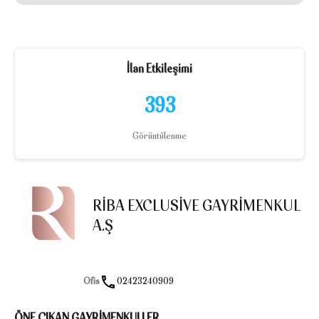
İlan Etkileşimi
393
Görüntülenme
RIBA EXCLUSIVE GAYRIMENKUL
A.Ş
Ofis
02423240909