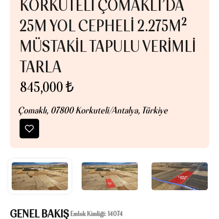
KORKUTELI ÇOMAKLI’DA
25M YOL CEPHELI 2.275M²
MÜSTAKIL TAPULU VERIMLI
TARLA
845,000 ₺
Çomaklı, 07800 Korkuteli/Antalya, Türkiye
GENEL BAKIŞ
|
Emlak Kimliği:
14074