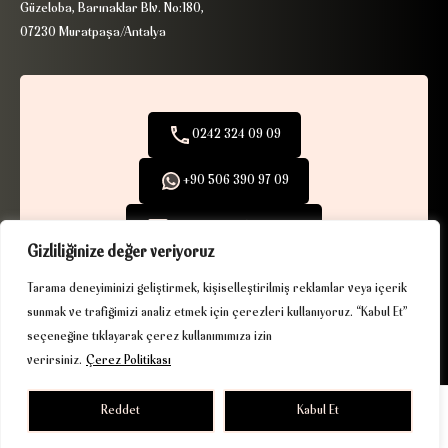
Güzeloba, Barınaklar Blv. No:180,
07230 Muratpaşa/Antalya
0242 324 09 09
+90 506 390 97 09
info@ribaexclusive.com
Gizliliğinize değer veriyoruz
Tarama deneyiminizi geliştirmek, kişiselleştirilmiş reklamlar veya içerik
sunmak ve trafiğimizi analiz etmek için çerezleri kullanıyoruz. “Kabul Et”
seçeneğine tıklayarak çerez kullanımımıza izin
KVKK
|
Çerez Politikası
| © 2025. Tüm hakları saklıdır.
verirsiniz.
Çerez Politikası
Driven by gurukafa.net
Reddet
Kabul Et
Riba Exclusive Gayrimenkul A.Ş