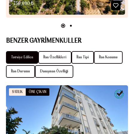
750,000 ₺
BENZER GAYRİMENKULLER
Tavsiye Edilen
İlan Özellikleri
İlan Tipi
İlan Konumu
İlan Durumu
Danışman Özelliği
SATILIK
ÖNE ÇIKAN