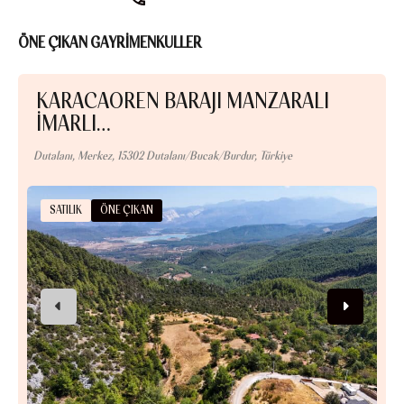
ÖNE ÇIKAN GAYRİMENKULLER
KARACAÖREN BARAJI MANZARALI
İMARLI…
Dutalanı, Merkez, 15302 Dutalanı/Bucak/Burdur, Türkiye
Gü
SATILIK
ÖNE ÇIKAN