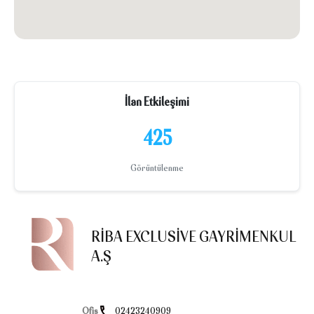
İlan Etkileşimi
425
Görüntülenme
RIBA EXCLUSIVE GAYRIMENKUL
A.Ş
Ofis
02423240909