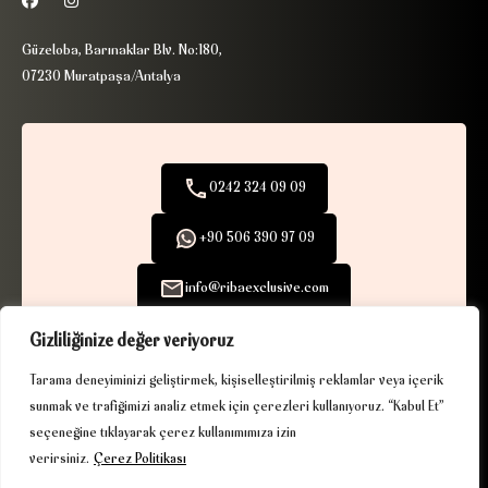
Güzeloba, Barınaklar Blv. No:180,
07230 Muratpaşa/Antalya
0242 324 09 09
+90 506 390 97 09
info@ribaexclusive.com
Gizliliğinize değer veriyoruz
Tarama deneyiminizi geliştirmek, kişiselleştirilmiş reklamlar veya içerik
sunmak ve trafiğimizi analiz etmek için çerezleri kullanıyoruz. “Kabul Et”
KVKK
|
Çerez Politikası
| © 2025. Tüm hakları saklıdır.
seçeneğine tıklayarak çerez kullanımımıza izin
Driven by gurukafa.net
verirsiniz.
Çerez Politikası