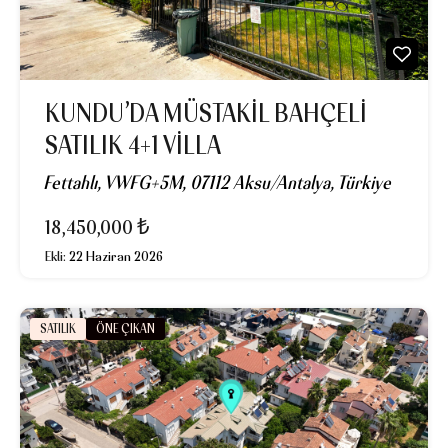
KUNDU’DA MÜSTAKIL BAHÇELI
SATILIK 4+1 VILLA
Fettahlı, VWFG+5M, 07112 Aksu/Antalya, Türkiye
18,450,000 ₺
Ekli:
22 Haziran 2026
SATILIK
ÖNE ÇIKAN