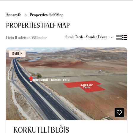
Anasayfa
Properties Half Map
PROPERTIES HALF MAP
Sırala:
Tarih - Yeniden Eskiye
1
için
6
adetten
93
ilanlar
SATILIK
KORKUTELİ BEĞİŞ