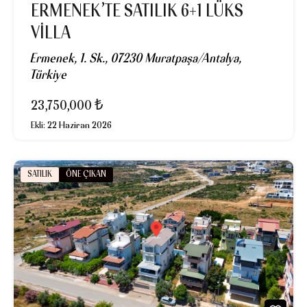
ERMENEK’TE SATILIK 6+1 LÜKS
VILLA
Ermenek, 1. Sk., 07230 Muratpaşa/Antalya,
Türkiye
23,750,000 ₺
Ekli:
22 Haziran 2026
SATILIK
ÖNE ÇIKAN