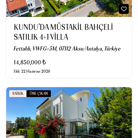
KUNDU’DA MÜSTAKIL BAHÇELI
SATILIK 4+1 VILLA
Fettahlı, VWFG+5M, 07112 Aksu/Antalya, Türkiye
14,850,000 ₺
Ekli:
22 Haziran 2026
SATILIK
ÖNE ÇIKAN