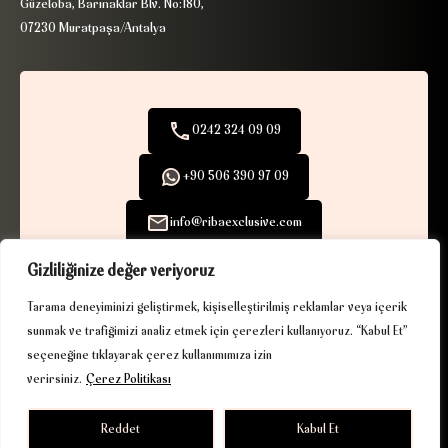
Güzeloba, Barınaklar Blv. No:180,
07230 Muratpaşa/Antalya
0242 324 09 09
+90 506 390 97 09
info@ribaexclusive.com
Gizliliğinize değer veriyoruz
Tarama deneyiminizi geliştirmek, kişiselleştirilmiş reklamlar veya içerik
sunmak ve trafiğimizi analiz etmek için çerezleri kullanıyoruz. “Kabul Et”
KVKK
|
Çerez Politikası
| © 2025. Tüm hakları saklıdır.
seçeneğine tıklayarak çerez kullanımımıza izin
Driven by gurukafa.net
verirsiniz.
Çerez Politikası
Reddet
Kabul Et