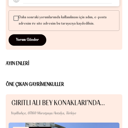
Daha sonraki yorumlarımda kullanılması için adım, e-posta
adresim ve site adresim bu tarayıcıya kaydedilsin.
AYIN ENLERİ
ÖNE ÇIKAN GAYRİMENKULLER
GIRITLI ALI BEY KONAKLARI’NDA…
Yeşilbahçe, 07160 Muratpaşa/Antalya, Türkiye
Alt