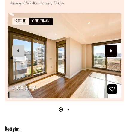
Altıntaş, 07112 Aksu/Antalya, Türkiye
S
SATILIK
ÖNE ÇIKAN
14
6,450,000 ₺
İletişim