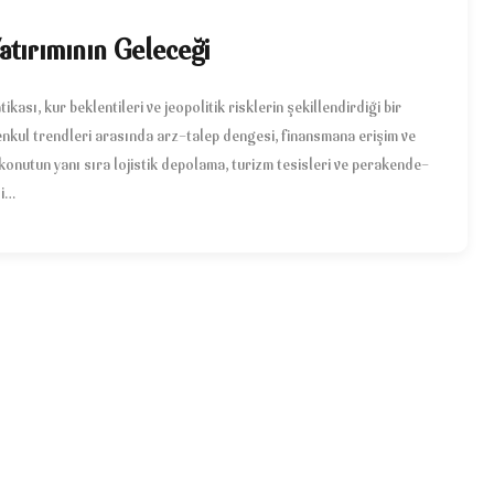
atırımının Geleceği
kası, kur beklentileri ve jeopolitik risklerin şekillendirdiği bir
kul trendleri arasında arz-talep dengesi, finansmana erişim ve
konutun yanı sıra lojistik depolama, turizm tesisleri ve perakende-
si…