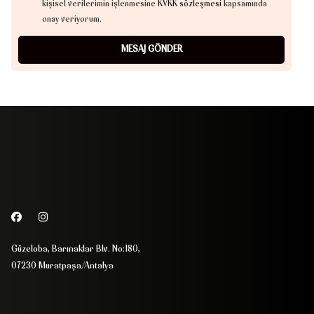
kişisel verilerimin işlenmesine
KVKK sözleşmesi
kapsamında
onay veriyorum.
Güzeloba, Barınaklar Blv. No:180,
07230 Muratpaşa/Antalya