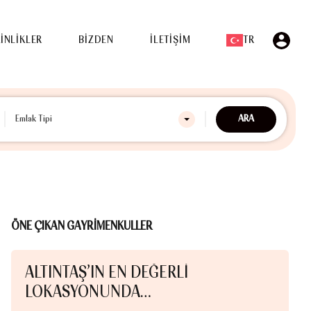
ETKİNLİKLER
BİZDEN
İLETİŞİM
TR
İNLİKLER
BİZDEN
İLETİŞİM
TR
ARA
Emlak Tipi
ÖNE ÇIKAN GAYRİMENKULLER
ALTINTAŞ’IN EN DEĞERLI
O
LOKASYONUNDA…
Odaba